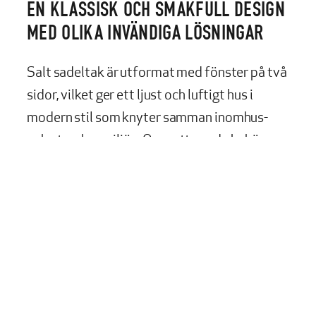
EN KLASSISK OCH SMAKFULL DESIGN
MED OLIKA INVÄNDIGA LÖSNINGAR
Salt sadeltak är utformat med fönster på två
sidor, vilket ger ett ljust och luftigt hus i
modern stil som knyter samman inomhus-
och utomhusmiljön. Oavsett om du behöver
ett mindre fritidshus, gäststuga, kontor eller
extra utrymme som hobbyrum, erbjuder Salt
en rymlig och flexibel lösning med många
möjligheter. Huset kan även fungera som en
extra inkomstkälla genom uthyrning när du
själv inte använder det.
SPEGELVÄND PLANLÖSNING FÖR STÖRRE