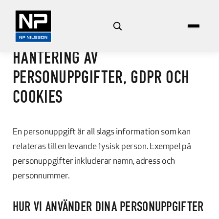
Hoppa
till
innehåll
HANTERING AV
PERSONUPPGIFTER, GDPR OCH
COOKIES
En personuppgift är all slags information som kan
relateras till en levande fysisk person. Exempel på
personuppgifter inkluderar namn, adress och
personnummer.
HUR VI ANVÄNDER DINA PERSONUPPGIFTER