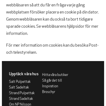
webbläsaren så att du får en fråga varje gång
webbplatsen försöker placera en cookie på din dator.
Genom webbläsaren kan du också ta bort tidigare
sparade cookies. Se webbläsarens hjälpsidor för mer
information.
För mer information om cookies kan du besöka Post-
och telestyrelsen.
Upptäck våra hus
Hitta våra butiker
Så går det till
Salt Pulpettak
Inspiration
Salt Sadeltak
Broschyr
Strand Pulpettak
Strand Sadeltak
Om NP Nilsson